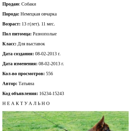
Продаю
: Собаки
Порода:
Немецкая овчарка
Возраст:
13 г(лет). 11 мес.
Пол питомца:
Разнополые
Класс:
Для выставок
Дата создания:
08-02-2013 г.
Дата изменения:
08-02-2013 г.
Кол-во просмотров:
556
Автор:
Татьяна
Код объявления:
16234-15243
Н Е А К Т У А Л Ь Н О