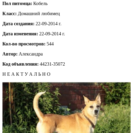
Пол питомца:
Кобель
Класс:
Домашний любимец
Дата создания:
22-09-2014 г.
Дата изменения:
22-09-2014 г.
Кол-во просмотров:
544
Автор:
Александра
Код объявления:
44231-35072
Н Е А К Т У А Л Ь Н О