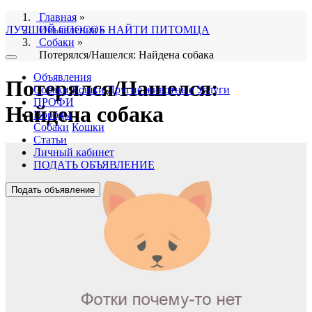
Главная
»
ЛУЧШИЙ СПОСОБ НАЙТИ ПИТОМЦА
Объявления
»
Собаки
»
Потерялся/Нашелся: Найдена собака
Объявления
Потерялся/Нашелся:
Собаки
Кошки
Другие животные
Услуги
ПРОФИ
Найдена собака
Породы
Собаки
Кошки
Статьи
Личный кабинет
ПОДАТЬ ОБЪЯВЛЕНИЕ
Подать объявление