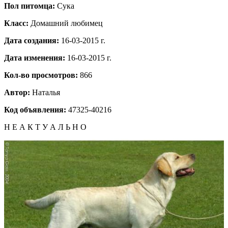
Пол питомца:
Сука
Класс:
Домашний любимец
Дата создания:
16-03-2015 г.
Дата изменения:
16-03-2015 г.
Кол-во просмотров:
866
Автор:
Наталья
Код объявления:
47325-40216
Н Е А К Т У А Л Ь Н О