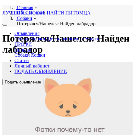
Главная
»
ЛУЧШИЙ СПОСОБ НАЙТИ ПИТОМЦА
Объявления
»
Собаки
»
Потерялся/Нашелся: Найден лабрадор
Объявления
Потерялся/Нашелся: Найден
Собаки
Кошки
Другие животные
Услуги
ПРОФИ
лабрадор
Породы
Собаки
Кошки
Статьи
Личный кабинет
ПОДАТЬ ОБЪЯВЛЕНИЕ
Подать объявление