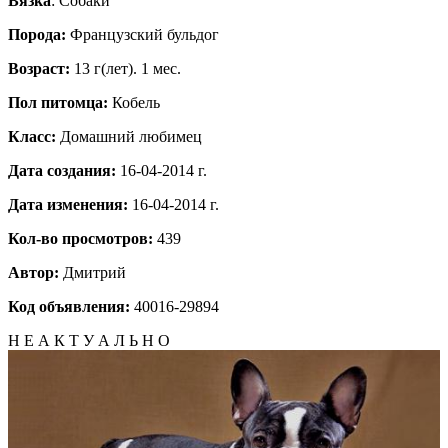
Вязка
: Собаки
Порода:
Французский бульдог
Возраст:
13 г(лет). 1 мес.
Пол питомца:
Кобель
Класс:
Домашний любимец
Дата создания:
16-04-2014 г.
Дата изменения:
16-04-2014 г.
Кол-во просмотров:
439
Автор:
Дмитрий
Код объявления:
40016-29894
Н Е А К Т У А Л Ь Н О