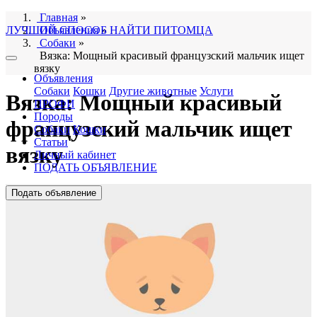
Главная
»
ЛУЧШИЙ СПОСОБ НАЙТИ ПИТОМЦА
Объявления
»
Собаки
»
Вязка: Мощный красивый французский мальчик ищет
вязку
Объявления
Собаки
Кошки
Другие животные
Услуги
Вязка: Мощный красивый
ПРОФИ
Породы
французский мальчик ищет
Собаки
Кошки
Статьи
вязку
Личный кабинет
ПОДАТЬ ОБЪЯВЛЕНИЕ
Подать объявление