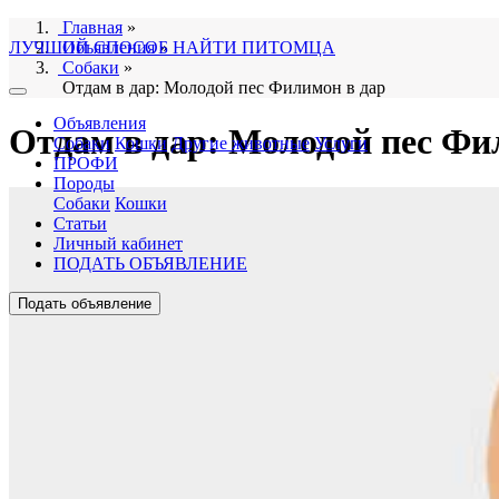
Главная
»
ЛУЧШИЙ СПОСОБ НАЙТИ ПИТОМЦА
Объявления
»
Собаки
»
Отдам в дар: Молодой пес Филимон в дар
Объявления
Отдам в дар: Молодой пес Фи
Собаки
Кошки
Другие животные
Услуги
ПРОФИ
Породы
Собаки
Кошки
Статьи
Личный кабинет
ПОДАТЬ ОБЪЯВЛЕНИЕ
Подать объявление