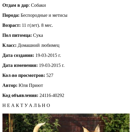
Отдам в дар
: Собаки
Порода:
Бeспородные и метисы
Возраст:
11 г(лет). 8 мес.
Пол питомца:
Сука
Класс:
Домашний любимец
Дата создания:
19-03-2015 г.
Дата изменения:
19-03-2015 г.
Кол-во просмотров:
527
Автор:
Юля
Приют
Код объявления:
24116-40292
Н Е А К Т У А Л Ь Н О