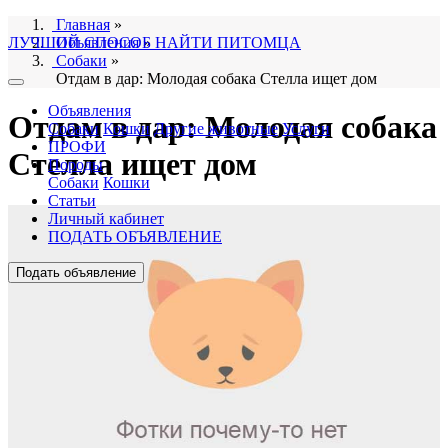
Главная
»
ЛУЧШИЙ СПОСОБ НАЙТИ ПИТОМЦА
Объявления
»
Собаки
»
Отдам в дар: Молодая собака Стелла ищет дом
Объявления
Отдам в дар: Молодая собака
Собаки
Кошки
Другие животные
Услуги
ПРОФИ
Стелла ищет дом
Породы
Собаки
Кошки
Статьи
Личный кабинет
ПОДАТЬ ОБЪЯВЛЕНИЕ
Подать объявление