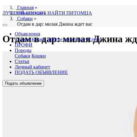
Главная
»
ЛУЧШИЙ СПОСОБ НАЙТИ ПИТОМЦА
Объявления
»
Собаки
»
Отдам в дар: милая Джина ждет вас
Объявления
Отдам в дар: милая Джина жд
Собаки
Кошки
Другие животные
Услуги
ПРОФИ
Породы
Собаки
Кошки
Статьи
Личный кабинет
ПОДАТЬ ОБЪЯВЛЕНИЕ
Подать объявление