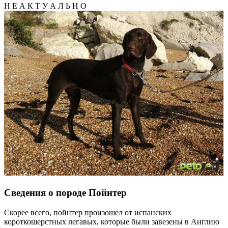
Н Е А К Т У А Л Ь Н О
Сведения о породе Пойнтер
Скорее всего, пойнтер произошел от испанских
короткошерстных легавых, которые были завезены в Англию