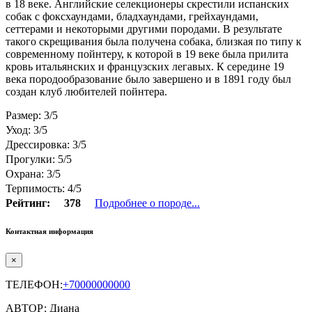
в 18 веке. Английские селекционеры скрестили испанских
собак с фоксхаундами, бладхаундами, грейхаундами,
сеттерами и некоторыми другими породами. В результате
такого скрещивания была получена собака, близкая по типу к
современному пойнтеру, к которой в 19 веке была прилита
кровь итальянских и французских легавых. К середине 19
века породообразование было завершено и в 1891 году был
создан клуб любителей пойнтера.
Размер: 3/5
Уход: 3/5
Дрессировка: 3/5
Прогулки: 5/5
Охрана: 3/5
Терпимость: 4/5
Рейтинг:
378
Подробнее о породе...
Контактная информация
×
ТЕЛЕФОН:
+70000000000
АВТОР: Диана