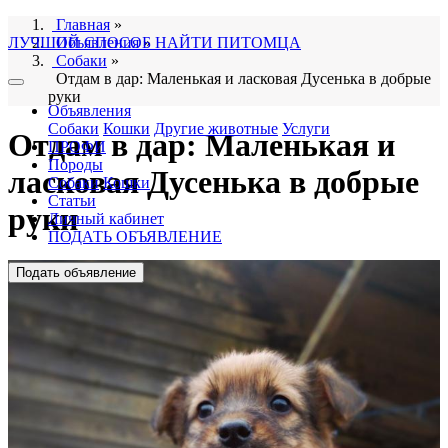
Главная
»
ЛУЧШИЙ СПОСОБ НАЙТИ ПИТОМЦА
Объявления
»
Собаки
»
Отдам в дар: Маленькая и ласковая Дусенька в добрые
руки
Объявления
Собаки
Кошки
Другие животные
Услуги
Отдам в дар: Маленькая и
ПРОФИ
Породы
ласковая Дусенька в добрые
Собаки
Кошки
Статьи
руки
Личный кабинет
ПОДАТЬ ОБЪЯВЛЕНИЕ
Подать объявление