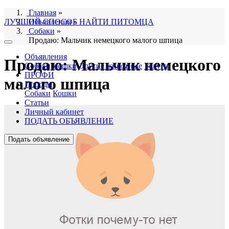
Главная
»
ЛУЧШИЙ СПОСОБ НАЙТИ ПИТОМЦА
Объявления
»
Собаки
»
Продаю: Мальчик немецкого малого шпица
Объявления
Продаю: Мальчик немецкого
Собаки
Кошки
Другие животные
Услуги
ПРОФИ
малого шпица
Породы
Собаки
Кошки
Статьи
Личный кабинет
ПОДАТЬ ОБЪЯВЛЕНИЕ
Подать объявление