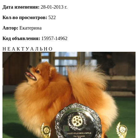
Дата изменения:
28-01-2013 г.
Кол-во просмотров:
522
Автор:
Екатерина
Код объявления:
15957-14962
Н Е А К Т У А Л Ь Н О