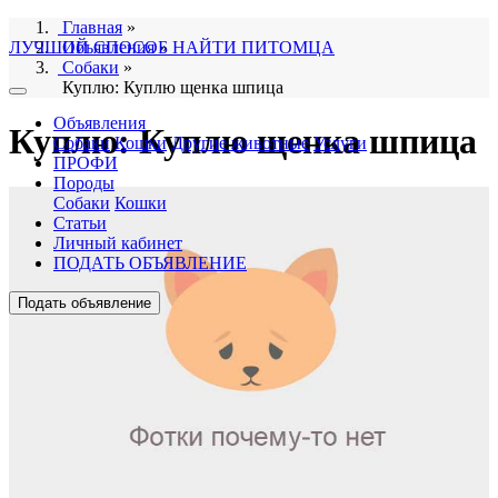
Главная
»
ЛУЧШИЙ СПОСОБ НАЙТИ ПИТОМЦА
Объявления
»
Собаки
»
Куплю: Куплю щенка шпица
Объявления
Куплю: Куплю щенка шпица
Собаки
Кошки
Другие животные
Услуги
ПРОФИ
Породы
Собаки
Кошки
Статьи
Личный кабинет
ПОДАТЬ ОБЪЯВЛЕНИЕ
Подать объявление