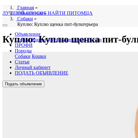
Главная
»
ЛУЧШИЙ СПОСОБ НАЙТИ ПИТОМЦА
Объявления
»
Собаки
»
Куплю: Куплю щенка пит-бультерьера
Объявления
Куплю: Куплю щенка пит-бул
Собаки
Кошки
Другие животные
Услуги
ПРОФИ
Породы
Собаки
Кошки
Статьи
Личный кабинет
ПОДАТЬ ОБЪЯВЛЕНИЕ
Подать объявление