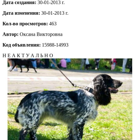
Дата создания:
30-01-2013 г.
Дата изменения:
30-01-2013 г.
Кол-во просмотров:
463
Автор:
Оксана Викторовна
Код объявления:
15988-14993
Н Е А К Т У А Л Ь Н О