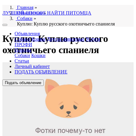
Главная
»
ЛУЧШИЙ СПОСОБ НАЙТИ ПИТОМЦА
Объявления
»
Собаки
»
Куплю: Куплю русского охотничьего спаниеля
Объявления
Куплю: Куплю русского
Собаки
Кошки
Другие животные
Услуги
ПРОФИ
охотничьего спаниеля
Породы
Собаки
Кошки
Статьи
Личный кабинет
ПОДАТЬ ОБЪЯВЛЕНИЕ
Подать объявление