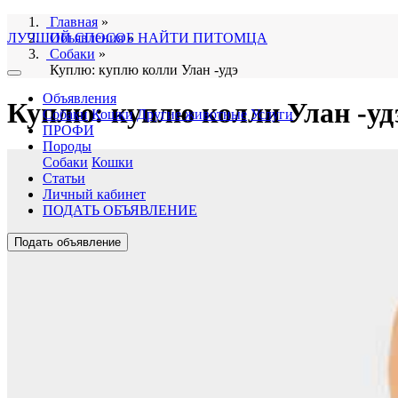
Главная
»
ЛУЧШИЙ СПОСОБ НАЙТИ ПИТОМЦА
Объявления
»
Собаки
»
Куплю: куплю колли Улан -удэ
Объявления
Куплю: куплю колли Улан -уд
Собаки
Кошки
Другие животные
Услуги
ПРОФИ
Породы
Собаки
Кошки
Статьи
Личный кабинет
ПОДАТЬ ОБЪЯВЛЕНИЕ
Подать объявление