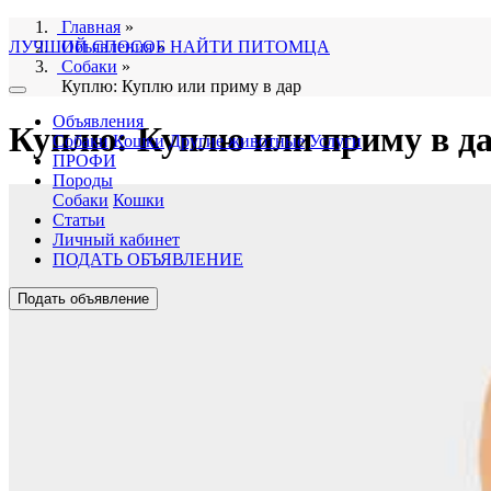
Главная
»
ЛУЧШИЙ СПОСОБ НАЙТИ ПИТОМЦА
Объявления
»
Собаки
»
Куплю: Куплю или приму в дар
Объявления
Куплю: Куплю или приму в д
Собаки
Кошки
Другие животные
Услуги
ПРОФИ
Породы
Собаки
Кошки
Статьи
Личный кабинет
ПОДАТЬ ОБЪЯВЛЕНИЕ
Подать объявление