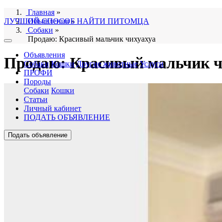
Главная
»
ЛУЧШИЙ СПОСОБ НАЙТИ ПИТОМЦА
Объявления
»
Собаки
»
Продаю: Красивый мальчик чихуахуа
Объявления
Продаю: Красивый мальчик ч
Собаки
Кошки
Другие животные
Услуги
ПРОФИ
Породы
Собаки
Кошки
Статьи
Личный кабинет
ПОДАТЬ ОБЪЯВЛЕНИЕ
Подать объявление