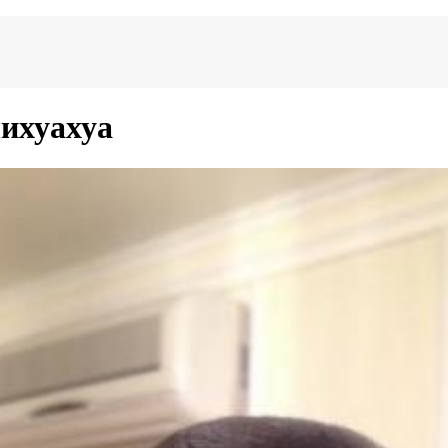
ихуахуа