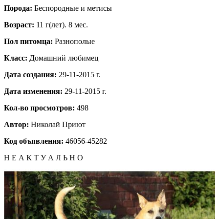
Порода:
Бeспородные и метисы
Возраст:
11 г(лет). 8 мес.
Пол питомца:
Разнополые
Класс:
Домашний любимец
Дата создания:
29-11-2015 г.
Дата изменения:
29-11-2015 г.
Кол-во просмотров:
498
Автор:
Николай
Приют
Код объявления:
46056-45282
Н Е А К Т У А Л Ь Н О