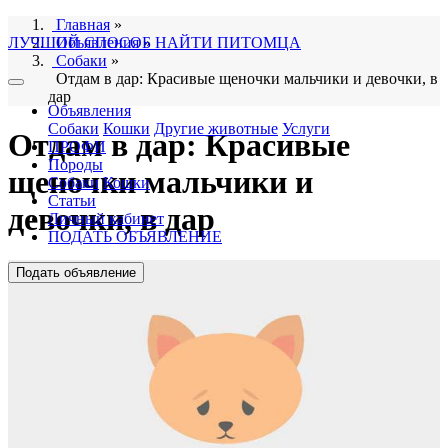
Главная
»
ЛУЧШИЙ СПОСОБ НАЙТИ ПИТОМЦА
Объявления
»
Собаки
»
Отдам в дар: Красивые щеночки мальчики и девочки, в
дар
Объявления
Собаки
Кошки
Другие животные
Услуги
Отдам в дар: Красивые
ПРОФИ
Породы
щеночки мальчики и
Собаки
Кошки
Статьи
девочки, в дар
Личный кабинет
ПОДАТЬ ОБЪЯВЛЕНИЕ
Подать объявление