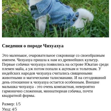
Сведения о породе Чихуахуа
Это маленькое, очаровательное сокровище со своеобразным
именем. Чихуахуа пришла к нам из древнейших культур.
Первые собачки чихуахуа появились на острове Юкатан среди
племен майа, а уж потом попали к ацтекам и тольтекам. У
индейских народов чихуахуа считались священными
животными и магическими талисманами. И на сегодняшний
день отношение к чихуахуа остается особенным. Внешне
малышка чихуахуа - это очень компактная, невероятно
гармонично сложенная, миниатюрная собачка, почти
квадратной формы.
Размер: 1/5
Уход: 4/5