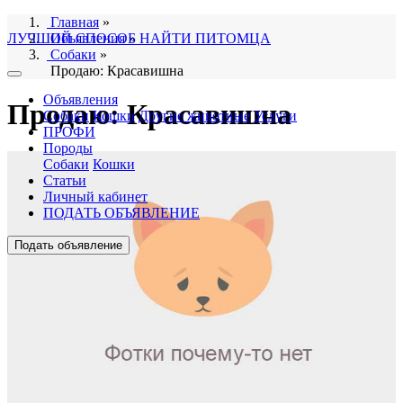
Главная
»
ЛУЧШИЙ СПОСОБ НАЙТИ ПИТОМЦА
Объявления
»
Собаки
»
Продаю: Красавишна
Объявления
Продаю: Красавишна
Собаки
Кошки
Другие животные
Услуги
ПРОФИ
Породы
Собаки
Кошки
Статьи
Личный кабинет
ПОДАТЬ ОБЪЯВЛЕНИЕ
Подать объявление