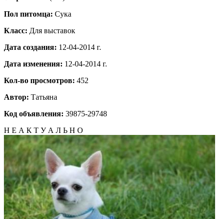
Пол питомца:
Сука
Класс:
Для выставок
Дата создания:
12-04-2014 г.
Дата изменения:
12-04-2014 г.
Кол-во просмотров:
452
Автор:
Татьяна
Код объявления:
39875-29748
Н Е А К Т У А Л Ь Н О