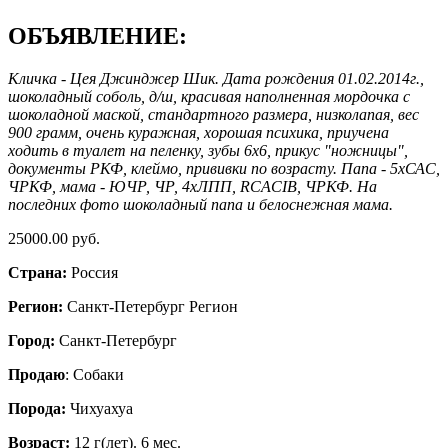
ОБЪЯВЛЕНИЕ:
Кличка - Цея Джинджер Шик. Дата рождения 01.02.2014г.,
шоколадный соболь, д/ш, красивая наполненная мордочка с
шоколадной маской, стандартного размера, низколапая, вес
900 грамм, очень куражная, хорошая психика, приучена
ходить в туалет на пеленку, зубы 6х6, прикус "ножницы",
документы РКФ, клеймо, прививки по возрасту. Папа - 5хСАС,
ЧРКФ, мама - ЮЧР, ЧР, 4хЛПП, RCACIB, ЧРКФ. На
последних фото шоколадный папа и белоснежная мама.
25000.00 руб.
Страна:
Россия
Регион:
Санкт-Петербург Регион
Город:
Санкт-Петербург
Продаю
: Собаки
Порода:
Чихуахуа
Возраст:
12 г(лет). 6 мес.