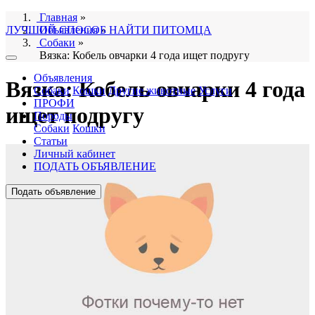
Главная
»
ЛУЧШИЙ СПОСОБ НАЙТИ ПИТОМЦА
Объявления
»
Собаки
»
Вязка: Кобель овчарки 4 года ищет подругу
Объявления
Вязка: Кобель овчарки 4 года
Собаки
Кошки
Другие животные
Услуги
ПРОФИ
ищет подругу
Породы
Собаки
Кошки
Статьи
Личный кабинет
ПОДАТЬ ОБЪЯВЛЕНИЕ
Подать объявление