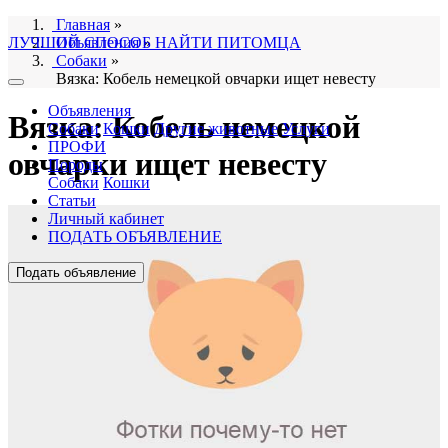
Главная
»
ЛУЧШИЙ СПОСОБ НАЙТИ ПИТОМЦА
Объявления
»
Собаки
»
Вязка: Кобель немецкой овчарки ищет невесту
Объявления
Вязка: Кобель немецкой
Собаки
Кошки
Другие животные
Услуги
ПРОФИ
овчарки ищет невесту
Породы
Собаки
Кошки
Статьи
Личный кабинет
ПОДАТЬ ОБЪЯВЛЕНИЕ
Подать объявление