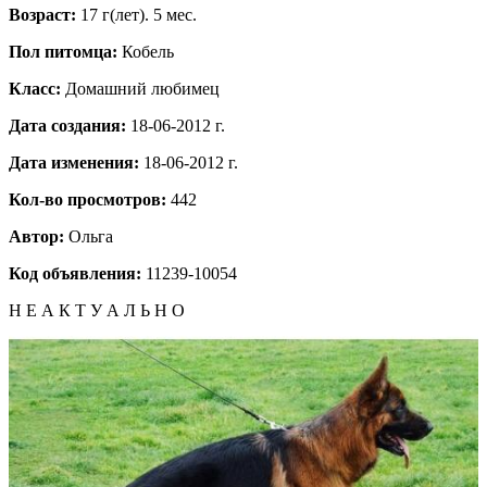
Возраст:
17 г(лет). 5 мес.
Пол питомца:
Кобель
Класс:
Домашний любимец
Дата создания:
18-06-2012 г.
Дата изменения:
18-06-2012 г.
Кол-во просмотров:
442
Автор:
Ольга
Код объявления:
11239-10054
Н Е А К Т У А Л Ь Н О