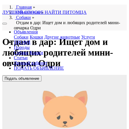
Главная
»
ЛУЧШИЙ СПОСОБ НАЙТИ ПИТОМЦА
Объявления
»
Собаки
»
Отдам в дар: Ищет дом и любящих родителей мини-
овчарка Одри
Объявления
Собаки
Кошки
Другие животные
Услуги
Отдам в дар: Ищет дом и
ПРОФИ
Породы
любящих родителей мини-
Собаки
Кошки
Статьи
овчарка Одри
Личный кабинет
ПОДАТЬ ОБЪЯВЛЕНИЕ
Подать объявление