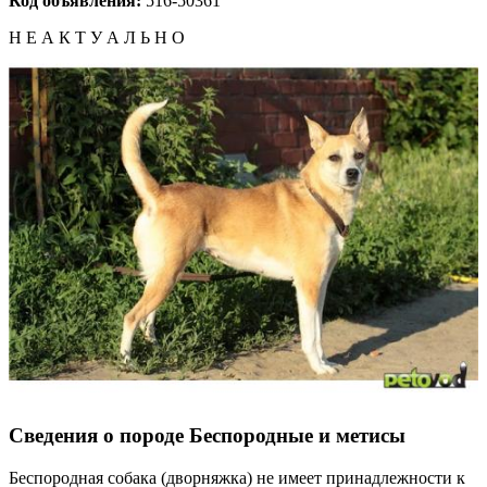
Код объявления:
516-50361
Н Е А К Т У А Л Ь Н О
Сведения о породе Бeспородные и метисы
Беспородная собака (дворняжка) не имеет принадлежности к