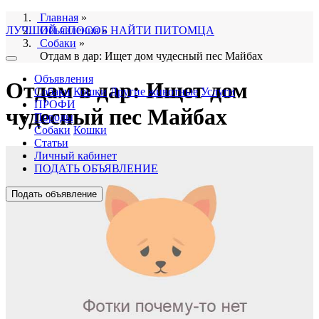
Главная
»
ЛУЧШИЙ СПОСОБ НАЙТИ ПИТОМЦА
Объявления
»
Собаки
»
Отдам в дар: Ищет дом чудесный пес Майбах
Объявления
Отдам в дар: Ищет дом
Собаки
Кошки
Другие животные
Услуги
ПРОФИ
чудесный пес Майбах
Породы
Собаки
Кошки
Статьи
Личный кабинет
ПОДАТЬ ОБЪЯВЛЕНИЕ
Подать объявление