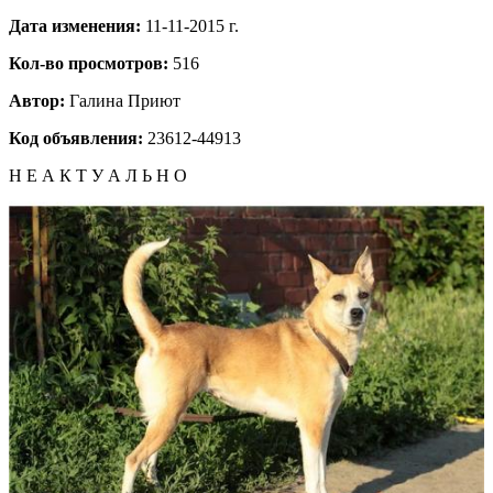
Дата изменения:
11-11-2015 г.
Кол-во просмотров:
516
Автор:
Галина
Приют
Код объявления:
23612-44913
Н Е А К Т У А Л Ь Н О