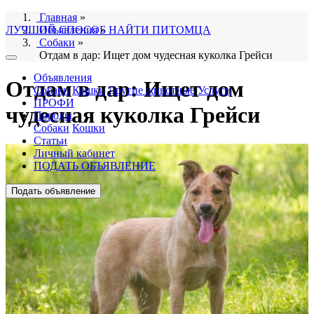
Главная
»
ЛУЧШИЙ СПОСОБ НАЙТИ ПИТОМЦА
Объявления
»
Собаки
»
Отдам в дар: Ищет дом чудесная куколка Грейси
Объявления
Отдам в дар: Ищет дом
Собаки
Кошки
Другие животные
Услуги
ПРОФИ
чудесная куколка Грейси
Породы
Собаки
Кошки
Статьи
Личный кабинет
ПОДАТЬ ОБЪЯВЛЕНИЕ
Подать объявление