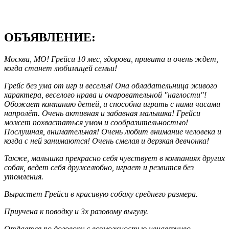
ОБЪЯВЛЕНИЕ:
Москва, МО! Грейси 10 мес, здорова, привита и очень ждет,
когда станет любимицей семьи!
Грейс без ума от игр и веселья! Она обладательница живого
характера, веселого нрава и очаровательной "наглости"!
Обожает компанию детей, и способна играть с ними часами
напролёт. Очень активная и забавная малышка! Грейси
может похвастаться умом и сообразительностью!
Послушная, внимательная! Очень любит внимание человека и
когда с ней занимаются! Очень смелая и дерзкая девчонка!
Также, малышка прекрасно себя чувствует в компаниях других
собак, ведет себя дружелюбно, играет и резвится без
утомления.
Вырастет Грейси в красивую собаку среднего размера.
Приучена к поводку и 3х разовому выгулу.
Отдается по договору с возможностью ненавязчиво