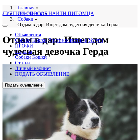
Главная
»
ЛУЧШИЙ СПОСОБ НАЙТИ ПИТОМЦА
Объявления
»
Собаки
»
Отдам в дар: Ищет дом чудесная девочка Герда
Объявления
Отдам в дар: Ищет дом
Собаки
Кошки
Другие животные
Услуги
ПРОФИ
чудесная девочка Герда
Породы
Собаки
Кошки
Статьи
Личный кабинет
ПОДАТЬ ОБЪЯВЛЕНИЕ
Подать объявление