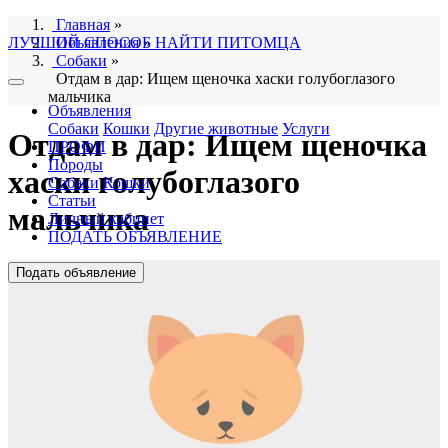
Главная
»
ЛУЧШИЙ СПОСОБ НАЙТИ ПИТОМЦА
Объявления
»
Собаки
»
Отдам в дар: Ищем щеночка хаски голубоглазого
мальчика
Объявления
Собаки
Кошки
Другие животные
Услуги
Отдам в дар: Ищем щеночка
ПРОФИ
Породы
хаски голубоглазого
Собаки
Кошки
Статьи
мальчика
Личный кабинет
ПОДАТЬ ОБЪЯВЛЕНИЕ
Подать объявление