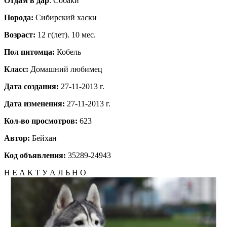
Отдам в дар
: Собаки
Порода:
Сибирский хаски
Возраст:
12 г(лет). 10 мес.
Пол питомца:
Кобель
Класс:
Домашний любимец
Дата создания:
27-11-2013 г.
Дата изменения:
27-11-2013 г.
Кол-во просмотров:
623
Автор:
Бейхан
Код объявления:
35289-24943
Н Е А К Т У А Л Ь Н О