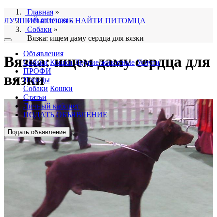
Главная
»
ЛУЧШИЙ СПОСОБ НАЙТИ ПИТОМЦА
Объявления
»
Собаки
»
Вязка: ищем даму сердца для вязки
Объявления
Вязка: ищем даму сердца для
Собаки
Кошки
Другие животные
Услуги
ПРОФИ
вязки
Породы
Собаки
Кошки
Статьи
Личный кабинет
ПОДАТЬ ОБЪЯВЛЕНИЕ
Подать объявление