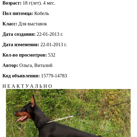
Возраст:
18 г(лет). 4 мес.
Пол питомца:
Кобель
Класс:
Для выставок
Дата создания:
22-01-2013 г.
Дата изменения:
22-01-2013 г.
Кол-во просмотров:
532
Автор:
Ольга, Виталий
Код объявления:
15779-14783
Н Е А К Т У А Л Ь Н О