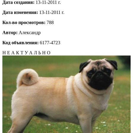
Дата создания:
13-11-2011 г.
Дата изменения:
13-11-2011 г.
Кол-во просмотров:
788
Автор:
Александр
Код объявления:
6177-4723
Н Е А К Т У А Л Ь Н О