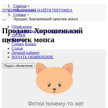
Главная
»
ЛУЧШИЙ СПОСОБ НАЙТИ ПИТОМЦА
Объявления
»
Собаки
»
Продаю: Хорошенький щеночек мопса
Объявления
Продаю: Хорошенький
Собаки
Кошки
Другие животные
Услуги
ПРОФИ
щеночек мопса
Породы
Собаки
Кошки
Статьи
Личный кабинет
ПОДАТЬ ОБЪЯВЛЕНИЕ
Подать объявление