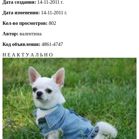
Дата создания:
14-11-2011 г.
Дата изменения:
14-11-2011 г.
Кол-во просмотров:
802
Автор:
валентина
Код объявления:
4861-4747
Н Е А К Т У А Л Ь Н О