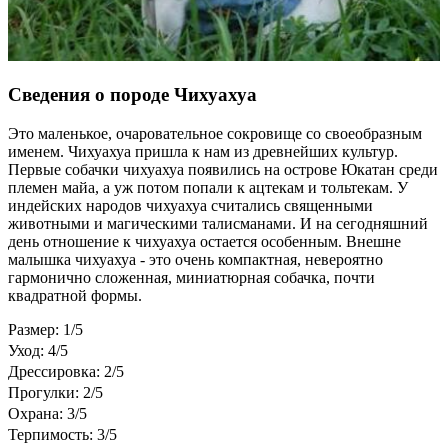
Сведения о породе Чихуахуа
Это маленькое, очаровательное сокровище со своеобразным
именем. Чихуахуа пришла к нам из древнейших культур.
Первые собачки чихуахуа появились на острове Юкатан среди
племен майа, а уж потом попали к ацтекам и тольтекам. У
индейских народов чихуахуа считались священными
животными и магическими талисманами. И на сегодняшний
день отношение к чихуахуа остается особенным. Внешне
малышка чихуахуа - это очень компактная, невероятно
гармонично сложенная, миниатюрная собачка, почти
квадратной формы.
Размер: 1/5
Уход: 4/5
Дрессировка: 2/5
Прогулки: 2/5
Охрана: 3/5
Терпимость: 3/5