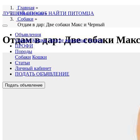
Главная
»
ЛУЧШИЙ СПОСОБ НАЙТИ ПИТОМЦА
Объявления
»
Собаки
»
Отдам в дар: Две собаки Макс и Черный
Объявления
Отдам в дар: Две собаки Мак
Собаки
Кошки
Другие животные
Услуги
ПРОФИ
Породы
Собаки
Кошки
Статьи
Личный кабинет
ПОДАТЬ ОБЪЯВЛЕНИЕ
Подать объявление