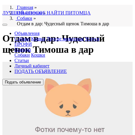
Главная
»
ЛУЧШИЙ СПОСОБ НАЙТИ ПИТОМЦА
Объявления
»
Собаки
»
Отдам в дар: Чудесный щенок Тимоша в дар
Объявления
Отдам в дар: Чудесный
Собаки
Кошки
Другие животные
Услуги
ПРОФИ
щенок Тимоша в дар
Породы
Собаки
Кошки
Статьи
Личный кабинет
ПОДАТЬ ОБЪЯВЛЕНИЕ
Подать объявление