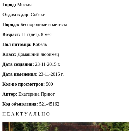
Город:
Москва
Отдам в дар
: Собаки
Порода:
Бeспородные и метисы
Возраст:
11 г(лет). 8 мес.
Пол питомца:
Кобель
Класс:
Домашний любимец
Дата создания:
23-11-2015 г.
Дата изменения:
23-11-2015 г.
Кол-во просмотров:
500
Автор:
Екатерина
Приют
Код объявления:
521-45162
Н Е А К Т У А Л Ь Н О