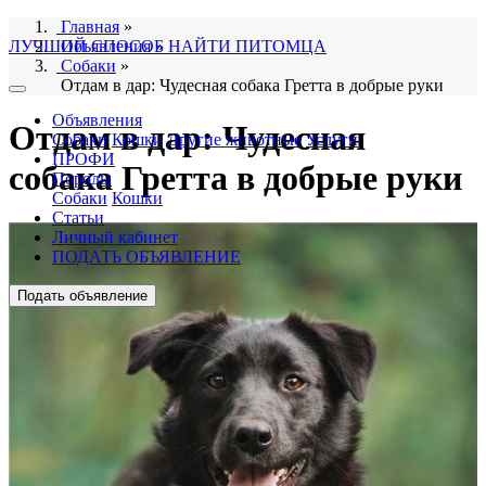
Главная
»
ЛУЧШИЙ СПОСОБ НАЙТИ ПИТОМЦА
Объявления
»
Собаки
»
Отдам в дар: Чудесная собака Гретта в добрые руки
Объявления
Отдам в дар: Чудесная
Собаки
Кошки
Другие животные
Услуги
ПРОФИ
собака Гретта в добрые руки
Породы
Собаки
Кошки
Статьи
Личный кабинет
ПОДАТЬ ОБЪЯВЛЕНИЕ
Подать объявление