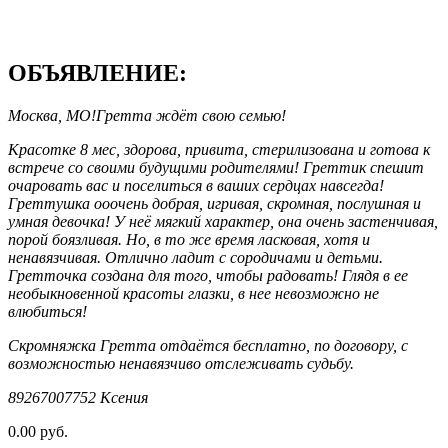
ОБЪЯВЛЕНИЕ:
Москва, МО!Гретта ждёт свою семью!
Красотке 8 мес, здорова, привита, стерилизована и готова к
встрече со своими будущими родителями! Греттик спешит
очаровать вас и поселиться в ваших сердцах навсегда!
Греттушка ооочень добрая, игривая, скромная, послушная и
умная девочка! У неё мягкий характер, она очень застенчивая,
порой боязливая. Но, в то же время ласковая, хотя и
ненавязчивая. Отлично ладит с сородичами и детьми.
Гретточка создана для того, чтобы радовать! Глядя в ее
необыкновенной красоты глазки, в нее невозможно не
влюбиться!
Скромняжка Гретта отдаётся бесплатно, по договору, с
возможностью ненавязчиво отслеживать судьбу.
89267007752 Ксения
0.00 руб.