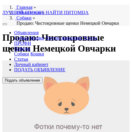
Главная
»
ЛУЧШИЙ СПОСОБ НАЙТИ ПИТОМЦА
Объявления
»
Собаки
»
Продаю: Чистокровные щенки Немецкой Овчарки
Объявления
Продаю: Чистокровные
Собаки
Кошки
Другие животные
Услуги
ПРОФИ
щенки Немецкой Овчарки
Породы
Собаки
Кошки
Статьи
Личный кабинет
ПОДАТЬ ОБЪЯВЛЕНИЕ
Подать объявление