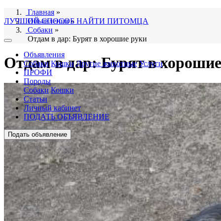
Главная
»
ЛУЧШИЙ СПОСОБ НАЙТИ ПИТОМЦА
Объявления
»
Собаки
»
Отдам в дар: Бурят в хорошие руки
Объявления
Отдам в дар: Бурят в хороши
Собаки
Кошки
Другие животные
Услуги
ПРОФИ
Породы
Собаки
Кошки
Статьи
Личный кабинет
ПОДАТЬ ОБЪЯВЛЕНИЕ
Подать объявление