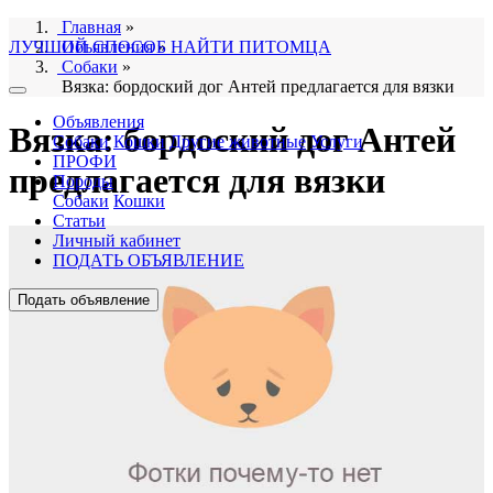
Главная
»
ЛУЧШИЙ СПОСОБ НАЙТИ ПИТОМЦА
Объявления
»
Собаки
»
Вязка: бордоский дог Антей предлагается для вязки
Объявления
Вязка: бордоский дог Антей
Собаки
Кошки
Другие животные
Услуги
ПРОФИ
предлагается для вязки
Породы
Собаки
Кошки
Статьи
Личный кабинет
ПОДАТЬ ОБЪЯВЛЕНИЕ
Подать объявление