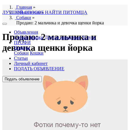
Главная
»
ЛУЧШИЙ СПОСОБ НАЙТИ ПИТОМЦА
Объявления
»
Собаки
»
Продаю: 2 мальчика и девочка щенки йорка
Объявления
Продаю: 2 мальчика и
Собаки
Кошки
Другие животные
Услуги
ПРОФИ
девочка щенки йорка
Породы
Собаки
Кошки
Статьи
Личный кабинет
ПОДАТЬ ОБЪЯВЛЕНИЕ
Подать объявление