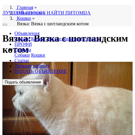
Главная
»
ЛУЧШИЙ СПОСОБ НАЙТИ ПИТОМЦА
Объявления
»
Кошки
»
Вязка: Вязка с шотландским котом
Объявления
Вязка: Вязка с шотландским
Собаки
Кошки
Другие животные
Услуги
ПРОФИ
котом
Породы
Собаки
Кошки
Статьи
Личный кабинет
ПОДАТЬ ОБЪЯВЛЕНИЕ
Подать объявление