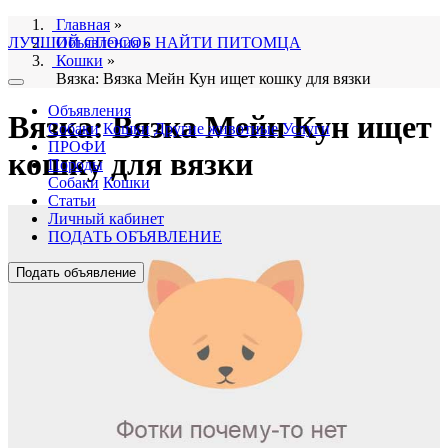
Главная
»
ЛУЧШИЙ СПОСОБ НАЙТИ ПИТОМЦА
Объявления
»
Кошки
»
Вязка: Вязка Мейн Кун ищет кошку для вязки
Объявления
Вязка: Вязка Мейн Кун ищет
Собаки
Кошки
Другие животные
Услуги
ПРОФИ
кошку для вязки
Породы
Собаки
Кошки
Статьи
Личный кабинет
ПОДАТЬ ОБЪЯВЛЕНИЕ
Подать объявление