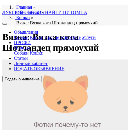
Главная
»
ЛУЧШИЙ СПОСОБ НАЙТИ ПИТОМЦА
Объявления
»
Кошки
»
Вязка: Вязка кота Шотландец прямоухий
Объявления
Вязка: Вязка кота
Собаки
Кошки
Другие животные
Услуги
ПРОФИ
Шотландец прямоухий
Породы
Собаки
Кошки
Статьи
Личный кабинет
ПОДАТЬ ОБЪЯВЛЕНИЕ
Подать объявление