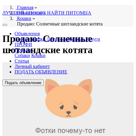
Главная
»
ЛУЧШИЙ СПОСОБ НАЙТИ ПИТОМЦА
Объявления
»
Кошки
»
Продаю: Солнечные шотландские котята
Объявления
Продаю: Солнечные
Собаки
Кошки
Другие животные
Услуги
ПРОФИ
шотландские котята
Породы
Собаки
Кошки
Статьи
Личный кабинет
ПОДАТЬ ОБЪЯВЛЕНИЕ
Подать объявление