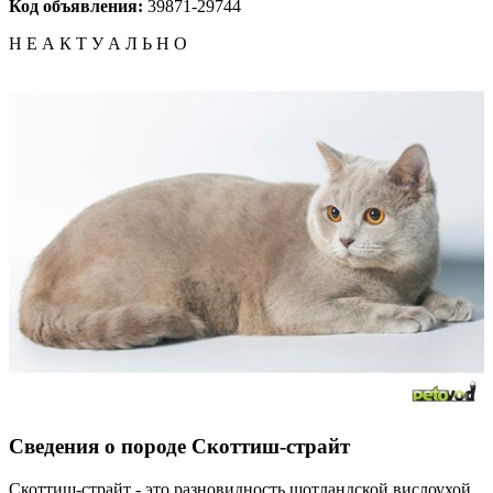
Код объявления:
39871-29744
Н Е А К Т У А Л Ь Н О
Сведения о породе Скоттиш-страйт
Скоттиш-страйт - это разновидность шотландской вислоухой