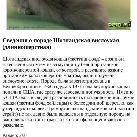
Сведения о породе Шотландская вислоухая
(длинношерстная)
Шотландская вислоухая кошка (скоттиш фолд) – возникла
естественным путем из-за мутации у белой британской
короткошерстной кошки, от которой, в результате вязки с
британским короткошерстным котом, были получены
вислоухие котята. Порода была зарегистрирована в
Великобритании в 1966 году, а в 1971 года вислоухие кошки
попали в США, где сразу же завоевали популярность. Именно
в США была выведена разновидность шотландской вислоухой
кошки (скотиш фолд хайленды) с более длинной шерстью, как
у персидских кошек. Прямоухие шотландские кошки (скоттиш
страйт) не так давно были выделены в отдельную породу, на
выставках скоттиш-страйт и скоттиш фолд оцениваются в
раздельно.
Размер: 2/3