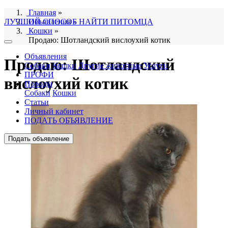
Главная
»
ЛУЧШИЙ СПОСОБ НАЙТИ ПИТОМЦА
Объявления
»
Кошки
»
Продаю: Шотландский вислоухий котик
Объявления
Продаю: Шотландский
Собаки
Кошки
Другие животные
Услуги
ПРОФИ
вислоухий котик
Породы
Собаки
Кошки
Статьи
Личный кабинет
ПОДАТЬ ОБЪЯВЛЕНИЕ
Подать объявление