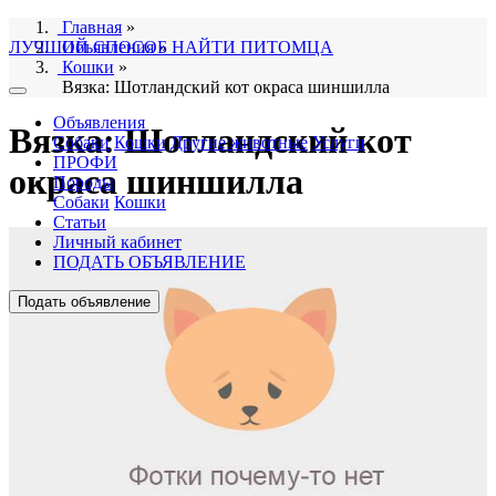
Главная
»
ЛУЧШИЙ СПОСОБ НАЙТИ ПИТОМЦА
Объявления
»
Кошки
»
Вязка: Шотландский кот окраса шиншилла
Объявления
Вязка: Шотландский кот
Собаки
Кошки
Другие животные
Услуги
ПРОФИ
окраса шиншилла
Породы
Собаки
Кошки
Статьи
Личный кабинет
ПОДАТЬ ОБЪЯВЛЕНИЕ
Подать объявление