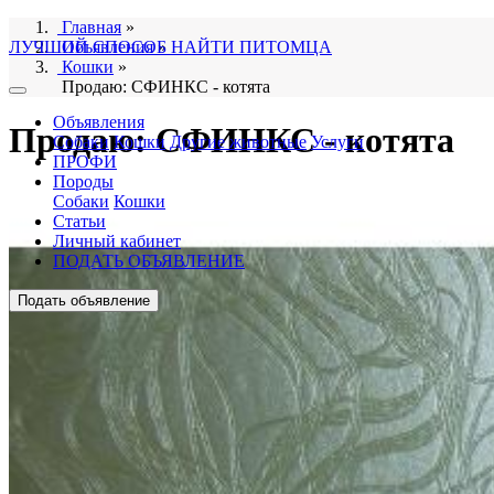
Главная
»
ЛУЧШИЙ СПОСОБ НАЙТИ ПИТОМЦА
Объявления
»
Кошки
»
Продаю: СФИНКС - котята
Объявления
Продаю: СФИНКС - котята
Собаки
Кошки
Другие животные
Услуги
ПРОФИ
Породы
Собаки
Кошки
Статьи
Личный кабинет
ПОДАТЬ ОБЪЯВЛЕНИЕ
Подать объявление