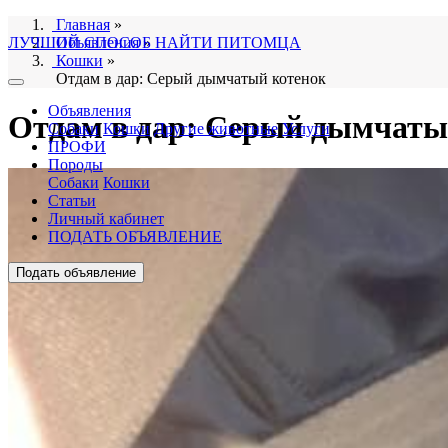
Главная
»
ЛУЧШИЙ СПОСОБ НАЙТИ ПИТОМЦА
Объявления
»
Кошки
»
Отдам в дар: Серый дымчатый котенок
Объявления
Отдам в дар: Серый дымчаты
Собаки
Кошки
Другие животные
Услуги
ПРОФИ
Породы
Собаки
Кошки
Статьи
Личный кабинет
ПОДАТЬ ОБЪЯВЛЕНИЕ
Подать объявление