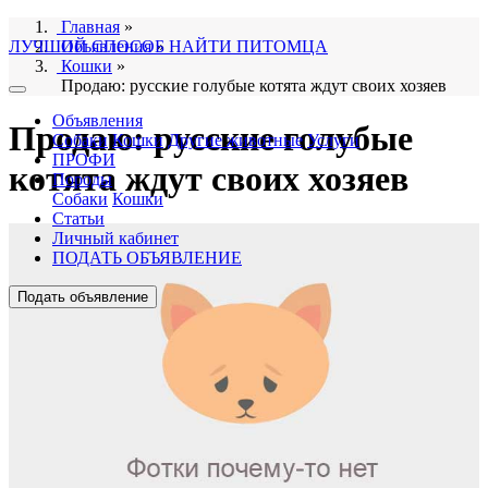
Главная
»
ЛУЧШИЙ СПОСОБ НАЙТИ ПИТОМЦА
Объявления
»
Кошки
»
Продаю: русские голубые котята ждут своих хозяев
Объявления
Продаю: русские голубые
Собаки
Кошки
Другие животные
Услуги
ПРОФИ
котята ждут своих хозяев
Породы
Собаки
Кошки
Статьи
Личный кабинет
ПОДАТЬ ОБЪЯВЛЕНИЕ
Подать объявление