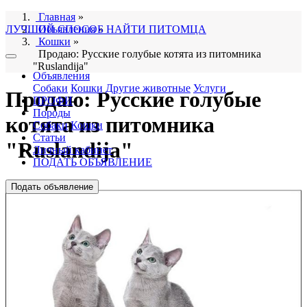
Главная
»
ЛУЧШИЙ СПОСОБ НАЙТИ ПИТОМЦА
Объявления
»
Кошки
»
Продаю: Русские голубые котята из питомника
"Ruslandija"
Объявления
Собаки
Кошки
Другие животные
Услуги
Продаю: Русские голубые
ПРОФИ
Породы
котята из питомника
Собаки
Кошки
Статьи
"Ruslandija"
Личный кабинет
ПОДАТЬ ОБЪЯВЛЕНИЕ
Подать объявление