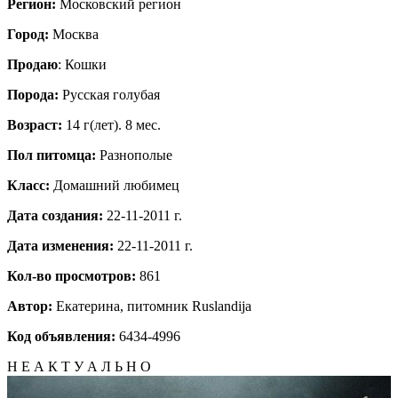
Регион:
Московский регион
Город:
Москва
Продаю
: Кошки
Порода:
Русская голубая
Возраст:
14 г(лет). 8 мес.
Пол питомца:
Разнополые
Класс:
Домашний любимец
Дата создания:
22-11-2011 г.
Дата изменения:
22-11-2011 г.
Кол-во просмотров:
861
Автор:
Екатерина, питомник Ruslandija
Код объявления:
6434-4996
Н Е А К Т У А Л Ь Н О