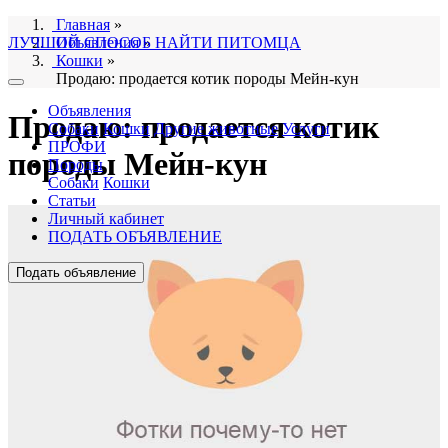
Главная
»
ЛУЧШИЙ СПОСОБ НАЙТИ ПИТОМЦА
Объявления
»
Кошки
»
Продаю: продается котик породы Мейн-кун
Объявления
Продаю: продается котик
Собаки
Кошки
Другие животные
Услуги
ПРОФИ
породы Мейн-кун
Породы
Собаки
Кошки
Статьи
Личный кабинет
ПОДАТЬ ОБЪЯВЛЕНИЕ
Подать объявление