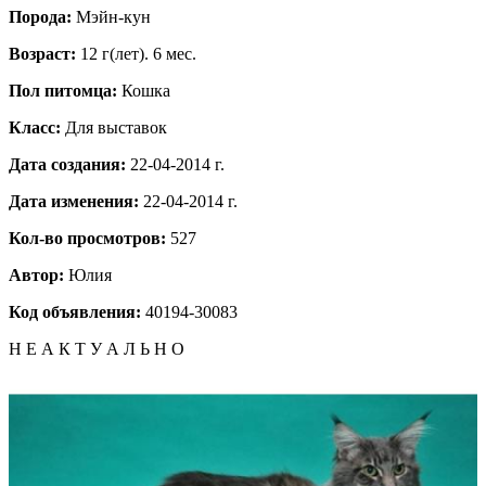
Порода:
Мэйн-кун
Возраст:
12 г(лет). 6 мес.
Пол питомца:
Кошка
Класс:
Для выставок
Дата создания:
22-04-2014 г.
Дата изменения:
22-04-2014 г.
Кол-во просмотров:
527
Автор:
Юлия
Код объявления:
40194-30083
Н Е А К Т У А Л Ь Н О