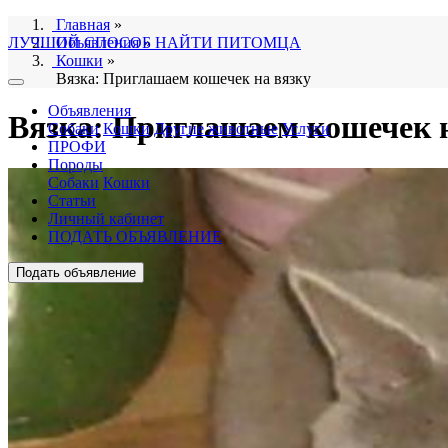
Главная
»
ЛУЧШИЙ СПОСОБ НАЙТИ ПИТОМЦА
Объявления
»
Кошки
»
Вязка: Приглашаем кошечек на вязку
Объявления
Вязка: Приглашаем кошечек н
Собаки
Кошки
Другие животные
Услуги
ПРОФИ
Породы
Собаки
Кошки
Статьи
Личный кабинет
ПОДАТЬ ОБЪЯВЛЕНИЕ
Подать объявление