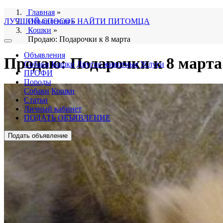
Главная
»
ЛУЧШИЙ СПОСОБ НАЙТИ ПИТОМЦА
Объявления
»
Кошки
»
Продаю: Подарочки к 8 марта
Объявления
Продаю: Подарочки к 8 марта
Собаки
Кошки
Другие животные
Услуги
ПРОФИ
Породы
Собаки
Кошки
Статьи
Личный кабинет
ПОДАТЬ ОБЪЯВЛЕНИЕ
Подать объявление