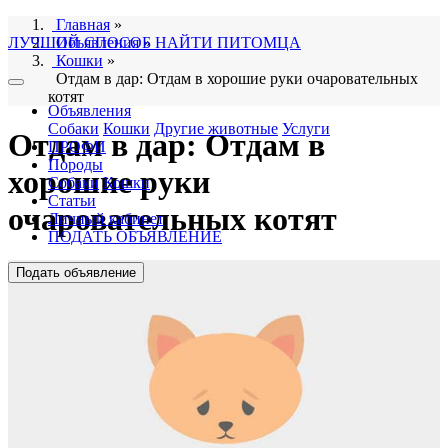
Главная
»
ЛУЧШИЙ СПОСОБ НАЙТИ ПИТОМЦА
Объявления
»
Кошки
»
Отдам в дар: Отдам в хорошие руки очаровательных
котят
Объявления
Собаки
Кошки
Другие животные
Услуги
Отдам в дар: Отдам в
ПРОФИ
Породы
хорошие руки
Собаки
Кошки
Статьи
очаровательных котят
Личный кабинет
ПОДАТЬ ОБЪЯВЛЕНИЕ
Подать объявление