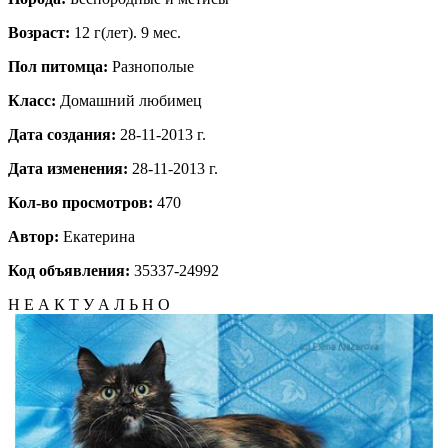
Возраст:
12 г(лет). 9 мес.
Пол питомца:
Разнополые
Класс:
Домашний любимец
Дата создания:
28-11-2013 г.
Дата изменения:
28-11-2013 г.
Кол-во просмотров:
470
Автор:
Екатерина
Код объявления:
35337-24992
Н Е А К Т У А Л Ь Н О