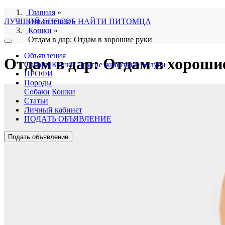
Главная
»
ЛУЧШИЙ СПОСОБ НАЙТИ ПИТОМЦА
Объявления
»
Кошки
»
Отдам в дар: Отдам в хорошие руки
Объявления
Отдам в дар: Отдам в хороши
Собаки
Кошки
Другие животные
Услуги
ПРОФИ
Породы
Собаки
Кошки
Статьи
Личный кабинет
ПОДАТЬ ОБЪЯВЛЕНИЕ
Подать объявление